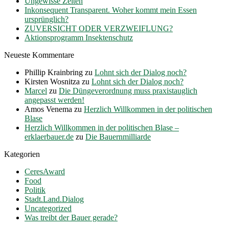
Ungewisse Zeiten
Inkonsequent Transparent. Woher kommt mein Essen
ursprünglich?
ZUVERSICHT ODER VERZWEIFLUNG?
Aktionsprogramm Insektenschutz
Neueste Kommentare
Phillip Krainbring
zu
Lohnt sich der Dialog noch?
Kirsten Wosnitza
zu
Lohnt sich der Dialog noch?
Marcel
zu
Die Düngeverordnung muss praxistauglich
angepasst werden!
Amos Venema
zu
Herzlich Willkommen in der politischen
Blase
Herzlich Willkommen in der politischen Blase –
erklaerbauer.de
zu
Die Bauernmilliarde
Kategorien
CeresAward
Food
Politik
Stadt.Land.Dialog
Uncategorized
Was treibt der Bauer gerade?