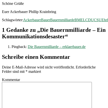
Schöne Grüße
Euer Ackerbauer Phillip Krainbring
Schlagwörter:
Ackerbauer
Bauer
Bauernmilliarde
BMEL
CDU
CSU
Ehrl
1 Gedanke zu „Die Bauernmilliarde – Ein
Kommunikationsdesaster“
Pingback:
Die Bauernmilliarde – erklaerbauer.de
Schreibe einen Kommentar
Deine E-Mail-Adresse wird nicht veröffentlicht.
Erforderliche
Felder sind mit
*
markiert
Kommentar